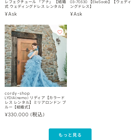
販
販
レフェクチュール 「アナ」 【結婚
03-70530 【ElieSaab】【ウェディ
式 ウェディングドレス レンタル】
ングドレス】
売
売
通
¥Ask
通
¥Ask
元:
元:
常
常
価
価
格
格
cordy-shop
販
LYDIA(nemo) リディア【カラード
レス レンタル】ミリアロンドン ブ
売
ルー【結婚式】
元:
通
¥330,000
(税込)
常
価
格
もっと見る