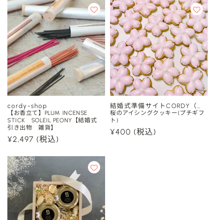
価
格
格
cordy-shop
結婚式準備サイトCORDY（コ
販
販
【お香立て】PLUM INCENSE
ーディ）
桜のアイシングクッキー(プチギフ
STICK SOLEIL PEONY【結婚式
ト)
売
売
引き出物 雑貨】
通
¥400
(税込)
元:
元:
通
¥2,497
(税込)
常
常
価
価
格
格