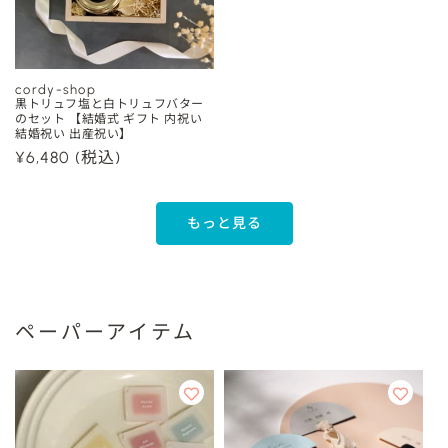
cordy-shop
販
黒トリュフ塩と白トリュフバター
のセット 【結婚式 ギフト 内祝い
売
結婚祝い 出産祝い】
元:
通
¥6,480
(税込)
常
価
格
もっと見る
ペーパーアイテム