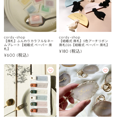
cordy-shop
cordy-shop
販
販
【席札】ふんわりカラフルなネー
【結婚式 席札】5色アーチリボン
ムプレート【結婚式 ペーパー 席
席札026【結婚式 ペーパー 席札】
売
売
札】
通
¥180
(税込)
元:
元:
通
¥600
(税込)
常
常
価
価
格
格