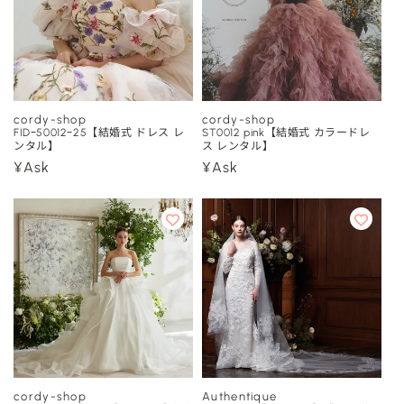
cordy-shop
cordy-shop
販
販
FIDｰ50012ｰ25【結婚式 ドレス レ
ST0012 pink【結婚式 カラードレ
ンタル】
ス レンタル】
売
売
通
¥Ask
通
¥Ask
元:
元:
常
常
価
価
格
格
cordy-shop
Authentique