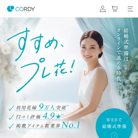
コンテ
グ
カ
ンツに
イ
ー
進む
ン
ト