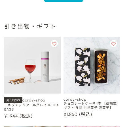
引き出物・ギフト
cordy-shop
売り切れ
cordy-shop
販
販
チョコレートケーキ 1本 【結婚式
エキゾチックアールグレイ 14 TEA
ギフト 食品 引き菓子 洋菓子】
BAGS
売
売
通
¥1,860
(税込)
通
¥1,944
(税込)
元:
元:
常
常
価