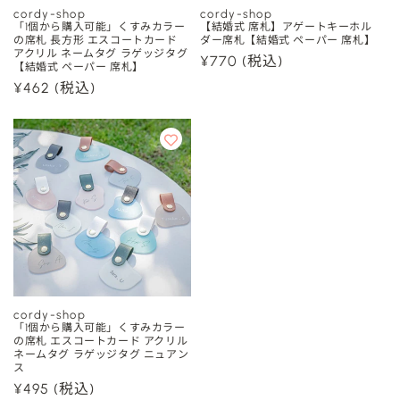
cordy-shop
cordy-shop
販
販
「1個から購入可能」くすみカラー
【結婚式 席札】アゲートキーホル
の席札 長方形 エスコートカード
ダー席札【結婚式 ペーパー 席札】
売
売
アクリル ネームタグ ラゲッジタグ
通
¥770
(税込)
【結婚式 ペーパー 席札】
元:
元:
常
通
¥462
(税込)
価
常
格
価
格
cordy-shop
販
「1個から購入可能」くすみカラー
の席札 エスコートカード アクリル
売
ネームタグ ラゲッジタグ ニュアン
ス
元:
通
¥495
(税込)